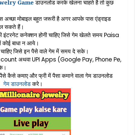
ewelry Game
डाउनलोड
करके
खेलना
चाहते
है
तो
कुछ
ास
अच्छा
मोबाइल
बहुत
जरूरी
है
अगर
आपके
पास
एंड्राइड
ेल
सकते
हैं।
ी
इंटरनेट
कनेक्शन
होनी
चाहिए
जिसे
गेम
खेलते
समय
Paisa
ं
कोई
बाधा
न
आये।
चाहिए
जिसे
इन
पैसे
वाले
गेम
में
समय
दे
सके।
ccount
अथवा
UPI Apps (Google Pay, Phone Pe,
के।
पैसे
कैसे
कमाए
और
फ्री
में
पैसा
कमाने
वाला
गेम
डाउनलोड
y
गेम
डाउनलोड
करे।