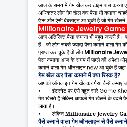
आज
के
समय
में
गेम
खेल
कर
टाइम
पास
करना
अधिकतर
लोग
गेम
खेल
कर
पैसा
भी
कमाना
चाहत
ऐप्स
और
ऐसी
वेबसाइट
आ
चुकी
है
जो
गेम
खेलने
Millionaire Jewelry Game
आज
अतिरिक्त
पैसा
कमाना
भी
बहुत
जरूरी
है।
ब
हैं।
जो
लोग
सबसे
ज्यादा
पैसा
कमाने
वाला
गेम
क
प्राप्त
कर
चुके
है
वो
लोग
Millionaire Je
पैसा
कमाना
आज
के
समय
में
पहले
की
अपेक्षा
थोड
कमाने
वाला
गेम
ऑनलाइन
new
आ
चुके
हैं
जहां
गेम
खेल
कर
पैसा
कमाने
में
क्या
रिस्क
है
?
आपको
ऑनलाइन
गेम
खेलकर
पैसा
कैसे
कमाए
ज
•
इंटरनेट
पर
ऐसे
बहुत
सारे
Game Khel
गेम
खेलते
हैं
लेकिन
आपको
गेम
खेलने
के
बदले
पै
जाता
है।
•
लेकिन
Millionaire Jewelry G
पैसे
कमाने
वाला
गेम
ऑनलाइन
से
पैसे
कमाने