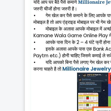
यदि
आप
घर
बैठे
पैसे
कमाने
Millionaire J
जरुरी
चीजों
होना
जरुरी
है।
•
गेम
खेल
कर
पैसे
कमाने
के
लिए
आपके
प
मोबाइल
है
तो
आप
एंड्राइड
मोबाइल
पर
भी
गेम
ख
•
मोबाइल
के
अलावा
आपके
मोबाइल
में
अच्छ
Kamane Wala Game Online Play
मे
•
आपके
पास
दिन
के
2 – 4
घंटे
फ्री
होना
•
इसके
अलावा
आपके
पास
एक
Bank A
Paytm etc.)
होनी
चाहिए
जिसमे
कमाई
ले
स
•
यदि
आपको
बिना
पैसे
लगाए
गेम
खेल
कर
Millionaire Jewelr
करना
चाहते
है
तो