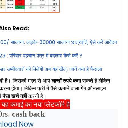
Also Read:
000/
सालाना
,
लड़के
-30000
सालाना
छात्रवृति
,
ऐसे
करें
आवेदन
23 :
परिवार
पहचान
पत्र
में
बदलाव
कैसे
करें
?
ेंडर
उम्मीदवारों
को
मिलेगी
अब
यह
ढील
,
जानें
क्या
है
फैसला
दी
है।
जिसकी
मद्दत
से
आप
लाखों
रुपये
कमा
सकते
है
लेकिन
करना
होगा।
लेकिन
फ्री
में
पैसे
कमाने
वाला
गेम
ऑनलाइन
ी
पैसा
खर्च
नहीं
करनी
है।
यह
कमाई
का
नया
प्लेटफॉर्म
है
:
.
rs
cash back
load Now