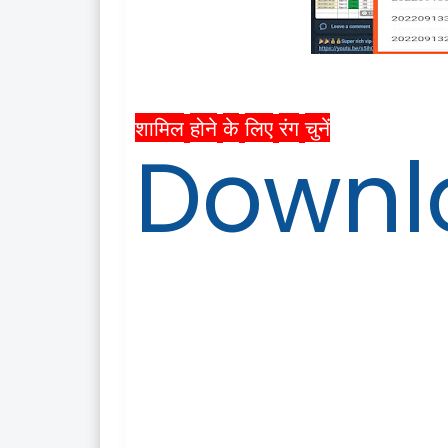
शामिल
होने
के
लिए
रंग
चुनें
Downl