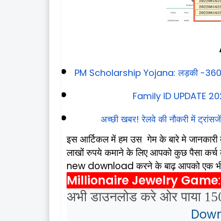
PM Scholarship Yojana:
लड़की
-36
Family ID UPDATE 20
अच्छी
खबर
!
रेलवे
की
नौकरी
में
ट्रांसज
इस
आर्टिकल
में
हम
उस
गेम
के
बारे
मे
जानकारी
लाखों
रुपये
कमाने
के
लिए
आपको
कुछ
पैसा
कर्च
new download
करने
के
बाढ़
आपको
एक
भ
Millionaire Jewelry Game
अभी
डाउनलोड
करे
ओर पाया
150
Down