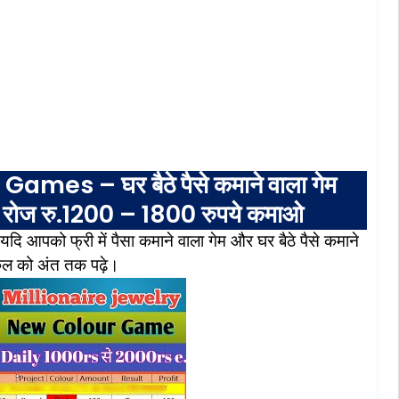
a Games –
घर
बैठे
पैसे
कमाने
वाला
गेम
रोज
रु
.1200 – 1800
रुपये
कमाओ
यदि
आपको
फ्री
में
पैसा
कमाने
वाला
गेम
और
घर
बैठे
पैसे
कमाने
कल
को
अंत
तक
पढ़े।