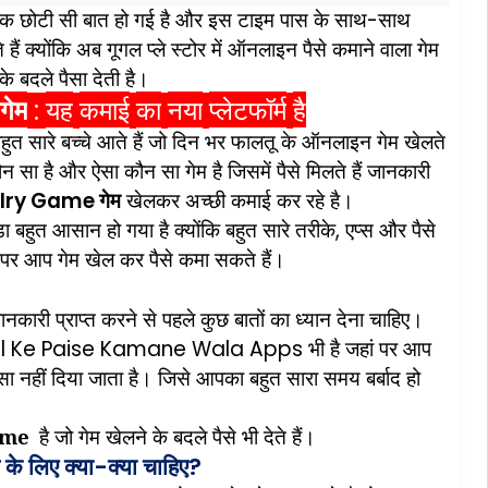
एक
छोटी
सी
बात
हो
गई
है
और
इस
टाइम
पास
के
साथ
-
साथ
े
हैं
क्योंकि
अब
गूगल
प्ले
स्टोर
में
ऑनलाइन
पैसे
कमाने
वाला
गेम
के
बदले
पैसा
देती
है।
गेम
यह
कमाई
का
नया
प्लेटफॉर्म
है
:
हुत
सारे
बच्चे
आते
हैं
जो
दिन
भर
फालतू
के
ऑनलाइन
गेम
खेलते
ौन
सा
है
और
ऐसा
कौन
सा
गेम
है
जिसमें
पैसे
मिलते
हैं
जानकारी
welry Game
गेम
खेलकर
अच्छी
कमाई
कर
रहे
है।
़ा
बहुत
आसान
हो
गया
है
क्योंकि
बहुत
सारे
तरीके
,
एप्स
और
पैसे
पर
आप
गेम
खेल
कर
पैसे
कमा
सकते
हैं।
ानकारी
प्राप्त
करने
से
पहले
कुछ
बातों
का
ध्यान
देना
चाहिए।
 Ke Paise Kamane Wala Apps
भी
है
जहां
पर
आप
सा
नहीं
दिया
जाता
है।
जिसे
आपका
बहुत
सारा
समय
बर्बाद
हो
ame
है
जो
गेम
खेलने
के
बदले
पैसे
भी
देते
हैं।
के
लिए
क्या
क्या
चाहिए
-
?