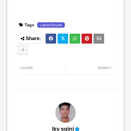
Tags
Latest Results
OLDER
NEWER
lky saini