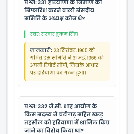
प्रश्न: 331
हरियाणा के निर्माण की
सिफारिश करने वाली संसदीय
समिति के अध्यक्ष कौन थे?
उत्तर: सरदार हुकम सिंह।
जानकारी:
23 सितंबर, 1965 को
गठित इस समिति ने 31 मई, 1966 को
अपनी रिपोर्ट सौंपी, जिसके आधार
पर हरियाणा का गठन हुआ।
प्रश्न: 332
जे.सी. शाह आयोग के
किस सदस्य ने चंडीगढ़ सहित खरड़
तहसील को हरियाणा में शामिल किए
जाने का विरोध किया था?