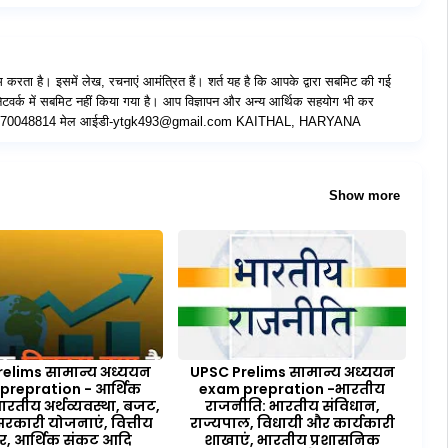
रता है। इसमें लेख, रचनाएं आमंत्रित हैं। शर्त यह है कि आपके द्वारा सबमिट की गई
टवर्क में सबमिट नहीं किया गया है। आप विज्ञापन और अन्य आर्थिक सहयोग भी कर
र-8570048814 मेल आईडी-ytgk493@gmail.com KAITHAL, HARYANA
Show more
elims सामान्य अध्ययन
UPSC Prelims सामान्य अध्ययन
prepration - आर्थिक
exam prepration -भारतीय
ारतीय अर्थव्यवस्था, बजट,
राजनीति: भारतीय संविधान,
सरकारी योजनाएं, वित्तीय
राज्यपाल, विधायी और कार्यकारी
र, आर्थिक संकट आदि
शाखाएं, भारतीय प्रशासनिक