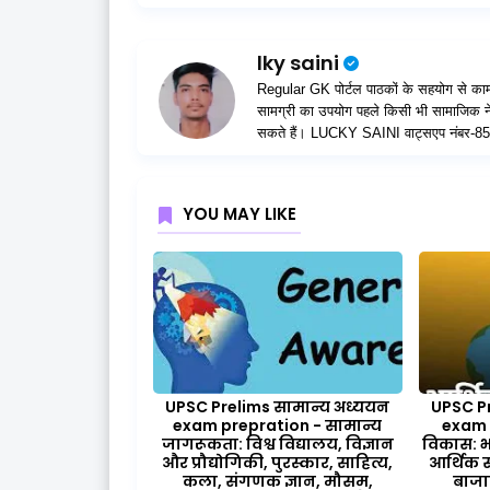
lky saini
Regular GK पोर्टल पाठकों के सहयोग से काम क
सामग्री का उपयोग पहले किसी भी सामाजिक ने
सकते हैं। LUCKY SAINI वाट्सएप नंब
YOU MAY LIKE
UPSC Prelims सामान्य अध्ययन
UPSC Pr
exam prepration - सामान्य
exam 
जागरूकता: विश्व विद्यालय, विज्ञान
विकास: भ
और प्रौद्योगिकी, पुरस्कार, साहित्य,
आर्थिक 
कला, संगणक ज्ञान, मौसम,
बाजा