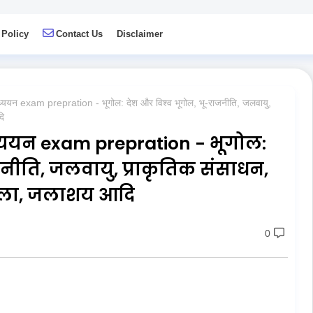
 Policy
Contact Us
Disclaimer
यन exam prepration - भूगोल: देश और विश्व भूगोल, भू-राजनीति, जलवायु,
दि
्ययन exam prepration - भूगोल:
जनीति, जलवायु, प्राकृतिक संसाधन,
ृंखला, जलाशय आदि
0