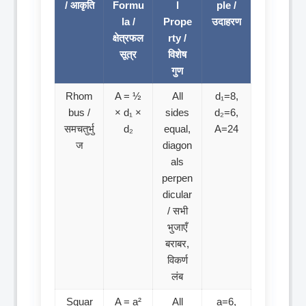
/ आकृति
Formu
l
ple /
la /
Prope
उदाहरण
क्षेत्रफल
rty /
सूत्र
विशेष
गुण
Rhom
A = ½
All
d₁=8,
bus /
× d₁ ×
sides
d₂=6,
समचतुर्भु
d₂
equal,
A=24
ज
diagon
als
perpen
dicular
/ सभी
भुजाएँ
बराबर,
विकर्ण
लंब
Squar
A = a²
All
a=6,