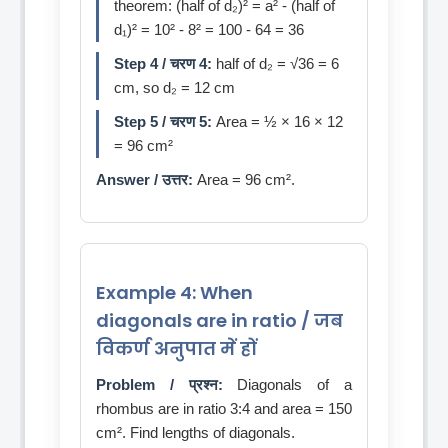
theorem: (half of d₂)² = a² - (half of
d₁)² = 10² - 8² = 100 - 64 = 36
Step 4 / चरण 4:
half of d₂ = √36 = 6
cm, so d₂ = 12 cm
Step 5 / चरण 5:
Area = ½ × 16 × 12
= 96 cm²
Answer / उत्तर:
Area = 96 cm².
Example 4: When
diagonals are in ratio / जब
विकर्ण अनुपात में हों
Problem / प्रश्न:
Diagonals of a
rhombus are in ratio 3:4 and area = 150
cm². Find lengths of diagonals.