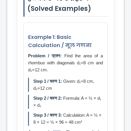
(Solved Examples)
Example 1: Basic
Calculation / मूल गणना
Problem / प्रश्न:
Find the area of a
rhombus with diagonals d₁=8 cm and
d₂=12 cm.
Step 1 / चरण 1:
Given: d₁=8 cm,
d₂=12 cm
Step 2 / चरण 2:
Formula: A = ½ × d₁
× d₂
Step 3 / चरण 3:
Calculation: A = ½ ×
8 × 12 = ½ × 96 = 48 cm²