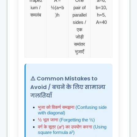
Trapez
A =
One
a=6,
ium /
½(a+b
pair of
b=10,
समलंब
)h
parallel
h=5,
sides /
A=40
एक
जोड़ी
समांतर
भुजाएँ
⚠️ Common Mistakes to
Avoid / बचने के लिए सामान्य
गलतियाँ
भुजा को विकर्ण समझना
(Confusing side
with diagonal)
½ भूल जाना
(Forgetting the ½)
वर्ग के सूत्र (a²) का उपयोग करना
(Using
square formula a²)