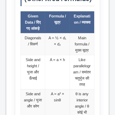
Given
Formula /
Explanati
Data / दिए
सूत्र
on / व्याख्या
गए आंकड़े
Diagonals
A = ½ × d₁
Main
/ विकर्ण
× d₂
formula /
मुख्य सूत्र
Side and
A = a × h
Like
height /
parallelogr
भुजा और
am / समांतर
ऊँचाई
चतुर्भुज की
तरह
Side and
A = a² ×
θ is any
angle / भुजा
sinθ
interior
और कोण
angle / θ
कोई भी