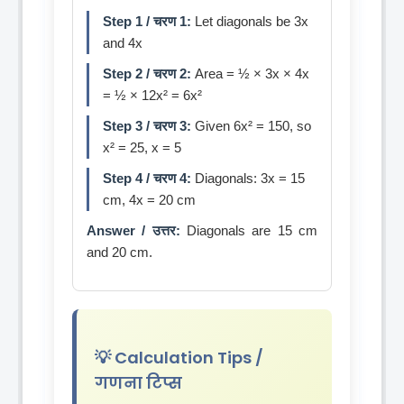
Step 1 / चरण 1:
Let diagonals be 3x
and 4x
Step 2 / चरण 2:
Area = ½ × 3x × 4x
= ½ × 12x² = 6x²
Step 3 / चरण 3:
Given 6x² = 150, so
x² = 25, x = 5
Step 4 / चरण 4:
Diagonals: 3x = 15
cm, 4x = 20 cm
Answer / उत्तर:
Diagonals are 15 cm
and 20 cm.
💡 Calculation Tips /
गणना टिप्स