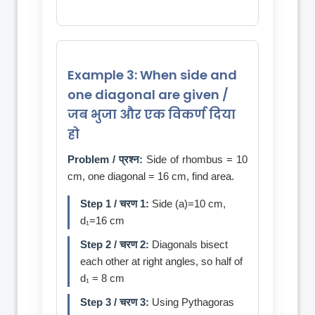
Example 3: When side and
one diagonal are given /
जब भुजा और एक विकर्ण दिया
हो
Problem / प्रश्न:
Side of rhombus = 10
cm, one diagonal = 16 cm, find area.
Step 1 / चरण 1:
Side (a)=10 cm,
d₁=16 cm
Step 2 / चरण 2:
Diagonals bisect
each other at right angles, so half of
d₁ = 8 cm
Step 3 / चरण 3:
Using Pythagoras